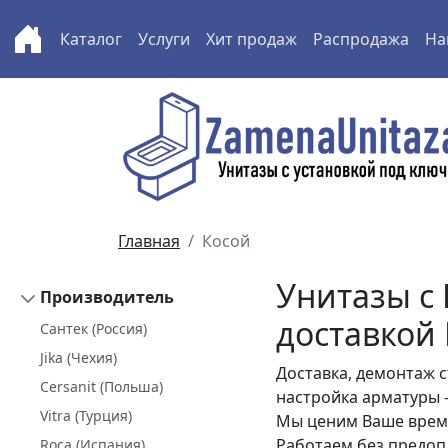
Каталог
Услуги
Хит продаж
Распродажа
На
Перейти к основному содержанию
Главная
Косой
Унитазы с 
Производитель
доставкой
Сантек (Россия)
Jika (Чехия)
Доставка, демонтаж с
Cersanit (Польша)
настройка арматуры 
Vitra (Турция)
Мы ценим Ваше время
Работаем без предоп
Roca (Испания)