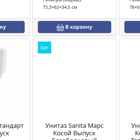
75,5×62×34,5 см
78×6
ну
В корзину
Хит
Стандарт
Унитаз Sanita Марс
Ун
уск
Косой Выпуск
К