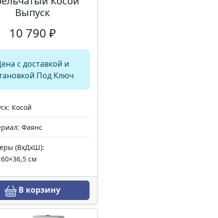
рельчатый Косой
Выпуск
10 790 ₽
ена с доставкой и
тановкой Под Ключ
ск: Косой
риал: Фаянс
еры (ВхДхШ):
×60×36,5 см
В корзину