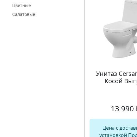
Цветные
Салатовые
Унитаз Cersan
Косой Вып
13 990 
Цена с достав
установкой По