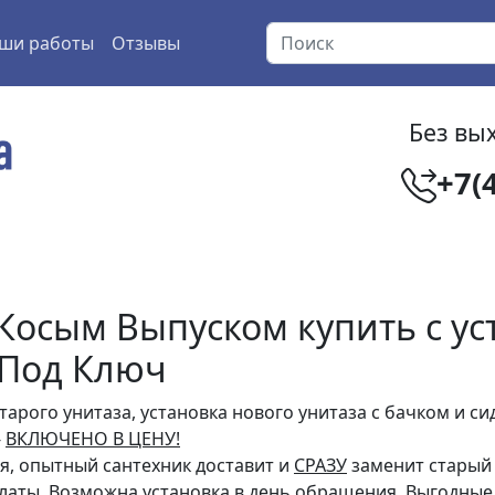
ши работы
Отзывы
Без вых
+7(
Косым Выпуском купить с ус
 Под Ключ
тарого унитаза, установка нового унитаза с бачком и си
-
ВКЛЮЧЕНО В ЦЕНУ!
, опытный сантехник доставит и
СРАЗУ
заменит старый 
латы. Возможна установка в день обращения. Выгодные