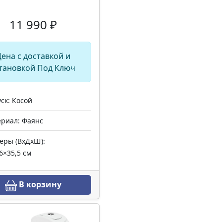
11 990 ₽
ена с доставкой и
тановкой Под Ключ
ск: Косой
риал: Фаянс
еры (ВхДхШ):
6×35,5 см
В корзину