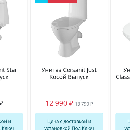
it Star
Унитаз Cersanit Just
Ун
уск
Косой Выпуск
Clas
₽
12 990 ₽
13 790 ₽
кой и
Цена с доставкой и
Ц
д Ключ
установкой Под Ключ
ус