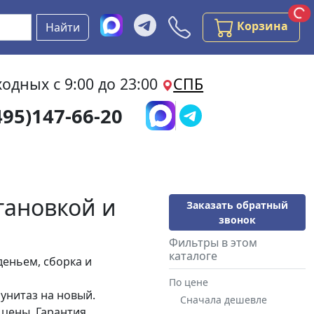
За
За
Бесплатная консультаци
Корзина
Найти
одных с 9:00 до 23:00
СПБ
495)147-66-20
тановкой и
Заказать обратный
звонок
Фильтры в этом
каталоге
деньем, сборка и
По цене
унитаз на новый.
Сначала дешевле
 цены. Гарантия