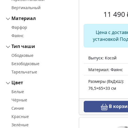
Вертикальный
11 490 
Материал
Фарфор
Цена с достав
Фаянс
установкой По
Тип чаши
Ободковые
Выпуск: Косой
Безободковые
Материал: Фаянс
Тарельчатые
Размеры (ВхДхШ):
Цвет
76,5×65×33 см
Белые
Чёрные
В корзи
Синие
Красные
Зелёные