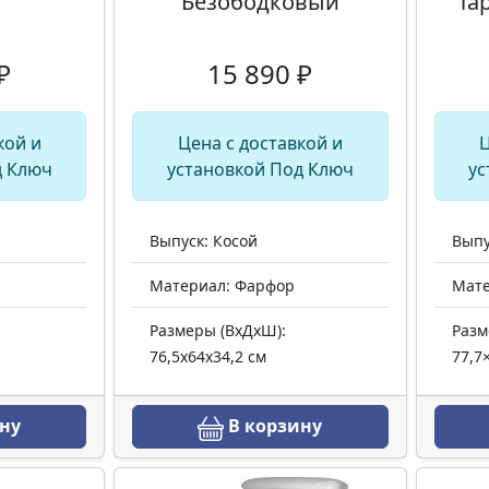
Безободковый
Та
₽
15 890 ₽
кой и
Цена с доставкой и
Ц
д Ключ
установкой Под Ключ
ус
Выпуск: Косой
Выпу
Материал: Фарфор
Мате
Размеры (ВхДхШ):
Разм
76,5х64х34,2 см
77,7
ну
В корзину