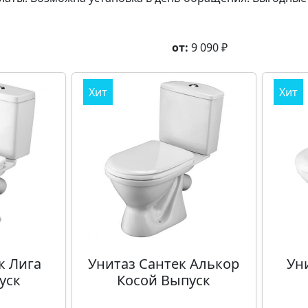
от:
9 090
₽
Хит
Хит
к Лига
Унитаз Сантек Алькор
Ун
уск
Косой Выпуск