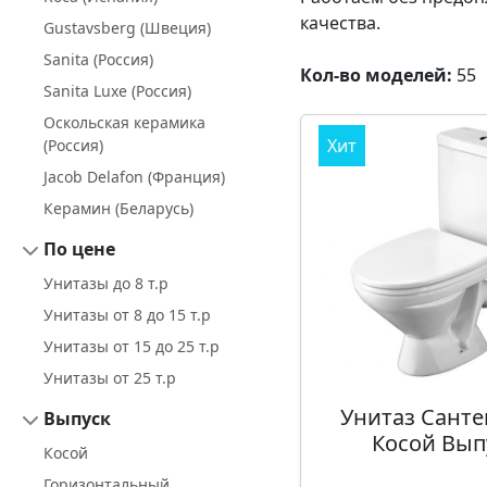
качества.
Gustavsberg (Швеция)
Sanita (Россия)
Кол-во моделей:
55
Sanita Luxe (Россия)
Оскольская керамика
Хит
(Россия)
Jacob Delafon (Франция)
Керамин (Беларусь)
По цене
Унитазы до 8 т.р
Унитазы от 8 до 15 т.р
Унитазы от 15 до 25 т.р
Унитазы от 25 т.р
Унитаз Санте
Выпуск
Косой Вып
Косой
Горизонтальный