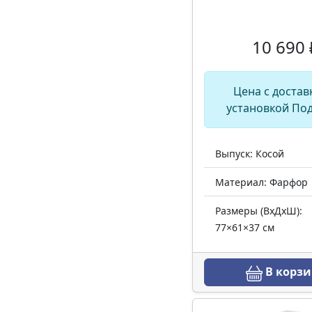
10 690 
Цена с достав
установкой По
Выпуск: Косой
Материал: Фарфор
Размеры (ВхДхШ):
77×61×37 см
В корзи