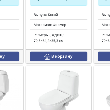
Выпуск: Косой
Выпу
Материал: Фарфор
Мате
Размеры (ВхДхШ):
Разм
79,5×64,2×35,3 см
79×6
ну
В корзину