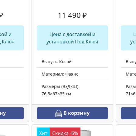
₽
11 490 ₽
кой и
Цена с доставкой и
Ц
д Ключ
установкой Под Ключ
ус
Выпуск: Косой
Выпу
Материал: Фаянс
Мате
Размеры (ВхДхШ):
Разм
76,5×67×35 см
71×6
ну
В корзину
Хит
Скидка -6%