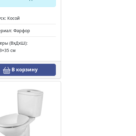
ск: Косой
риал: Фарфор
еры (ВхДхШ):
3×35 см
В корзину