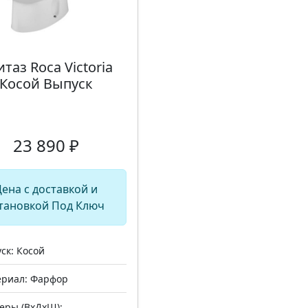
таз Roca Victoria
Косой Выпуск
23 890 ₽
ена с доставкой и
тановкой Под Ключ
ск: Косой
риал: Фарфор
еры (ВхДхШ):