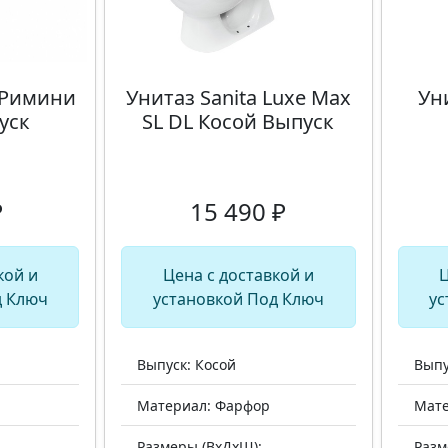
 Римини
Унитаз Sanita Luxe Max
Уни
уск
SL DL Косой Выпуск
₽
15 490 ₽
кой и
Цена с доставкой и
Ц
д Ключ
установкой Под Ключ
ус
Выпуск: Косой
Выпу
Материал: Фарфор
Мате
Размеры (ВхДхШ):
Разм