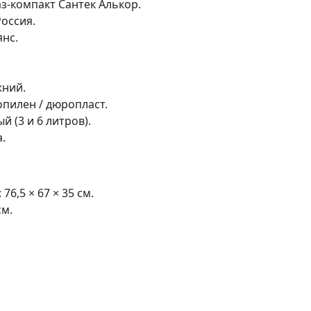
з-компакт Сантек Алькор.
оссия.
нс.
жний.
пилен / дюропласт.
й (3 и 6 литров).
.
76,5 × 67 × 35 см.
см.