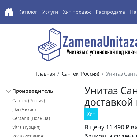
Каталог
Услуги
Хит продаж
Распродажа
На
Перейти к основному содержанию
Главная
Сантек (Россия)
Унитаз Сант
Унитаз Сан
Производитель
доставкой
Сантек (Россия)
Jika (Чехия)
Хит
Cersanit (Польша)
В цену
11 490 ₽
вх
Vitra (Турция)
бачком и сиденье
Roca (Испания)