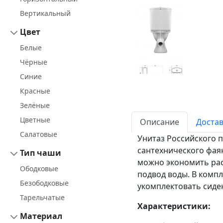
Вертикальный
Цвет
Белые
Чёрные
Синие
Красные
Зелёные
Цветные
Описание
Достав
Салатовые
Унитаз Российского п
сантехнического фаян
Тип чаши
можно экономить рас
Ободковые
подвод воды. В комп
Безободковые
укомплектовать сиде
Тарельчатые
Характеристики:
Материал