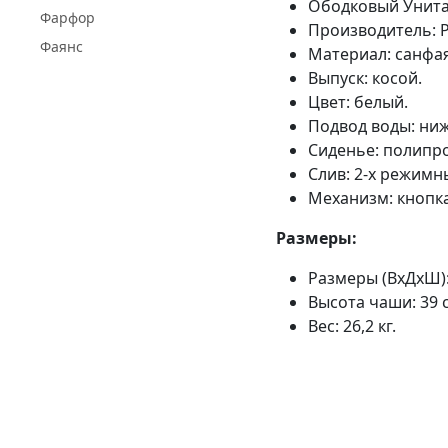
Ободковый Унита
Фарфор
Производитель: Р
Фаянс
Материал: санфая
Выпуск: косой.
Цвет: белый.
Подвод воды: ни
Сиденье: полипро
Слив: 2-х режимны
Механизм: кнопка
Размеры:
Размеры (ВхДхШ): 
Высота чаши: 39 
Вес: 26,2 кг.