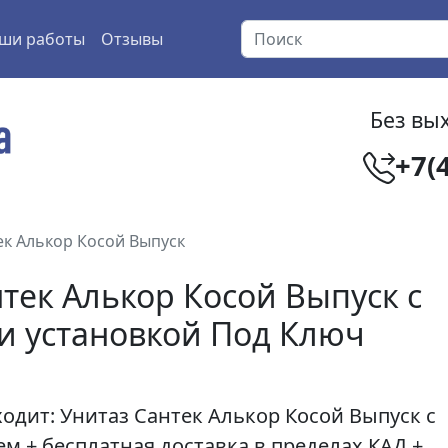
ши работы
Отзывы
Без вых
+7(
ек Алькор Косой Выпуск
тек Алькор Косой Выпуск с
 и установкой Под Ключ
одит: Унитаз
Сантек Алькор Косой Выпуск
с
м + бесплатная доставка в пределах КАД +