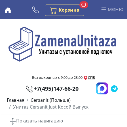
Загрузка...
Заказов в корзине
меню
Бесплатная консультация
Корзина
Перейти к основному содержанию
Без выходных с 9:00 до 23:00
СПБ
+7(495)147-66-20
Главная
Cersanit (Польша)
Унитаз Cersanit Just Косой Выпуск
Показать навигацию