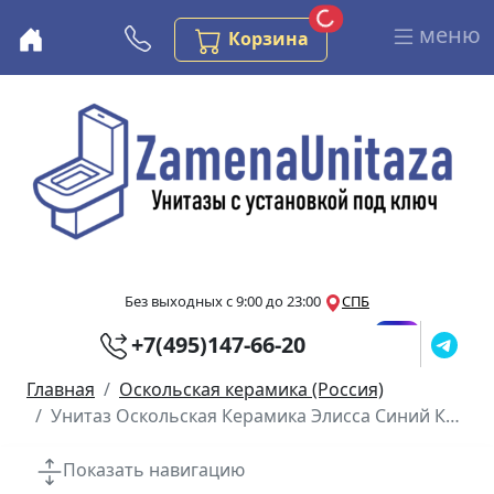
Загрузка...
Заказов в корзине
меню
Бесплатная консультация
Корзина
Перейти к основному содержанию
Без выходных с 9:00 до 23:00
СПБ
+7(495)147-66-20
Главная
Оскольская керамика (Россия)
Унитаз Оскольская Керамика Элисса Синий Косой Выпуск
Показать навигацию